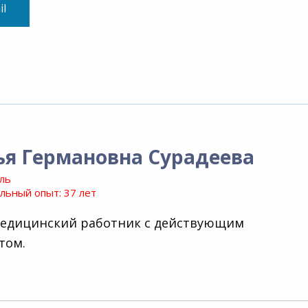
il
ья Германовна Сурадеева
ль
ьный опыт: 37 лет
медицинский работник с действующим
том.