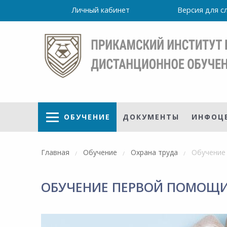
Личный кабинет
Версия для 
ОБУЧЕНИЕ
ДОКУМЕНТЫ
ИНФОЦ
Главная
Обучение
Охрана труда
Обучение 
ОБУЧЕНИЕ ПЕРВОЙ ПОМОЩИ
Режим
работы
очно
Института
ПН-ПТ: