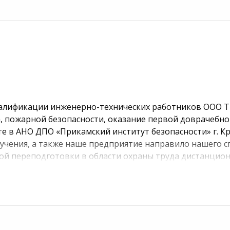
алификации инженерно-технических работников ООО 
а, пожарной безопасности, оказание первой доврачеб
е в АНО ДПО «Прикамский институт безопасности» г. К
чения, а также наше предприятие направило нашего с
ой переподготовки в области охраны труда дистанцио
 стали решающим фактором в выборе Вашего института
-технических работников, оформление документов — в
ого обучения в Вашем институте позволило нашим инж