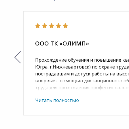
ООО ТК «ОЛИМП»
Прохождение обучения и повышение кв
Югра, г.Нижневартовск) по охране труд
пострадавшим и допуск работы на высот
впервые с помощью дистанционного обу
труда для прохождения профессиональн
Читать полностью
Комфортное обучение и доступные цены
организация обучения наших инженерно
Простота и комфортность дистанционн