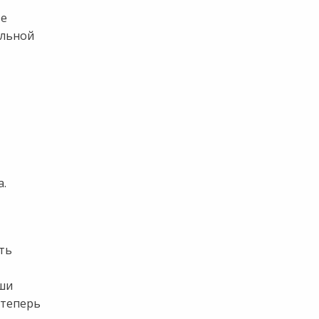
те
альной
.
ть
ши
 теперь