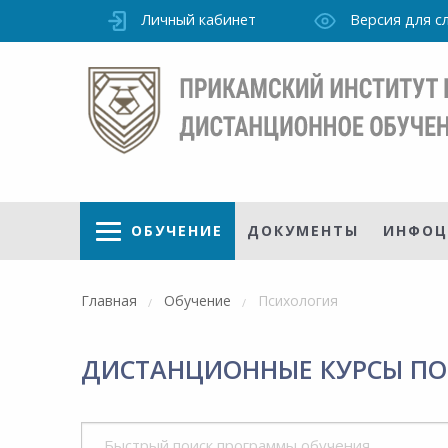
Личный кабинет
Версия для 
ОБУЧЕНИЕ
ДОКУМЕНТЫ
ИНФОЦ
Главная
Обучение
Психология
ДИСТАНЦИОННЫЕ КУРСЫ ПО
Режим
работы
очно
Института
ПН-ПТ: