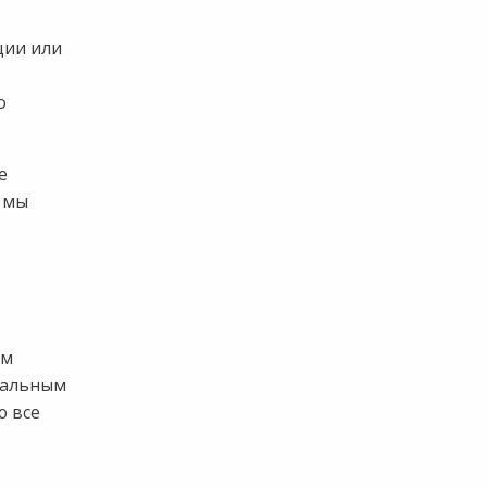
ции или
о
е
 мы
ом
иальным
ю все