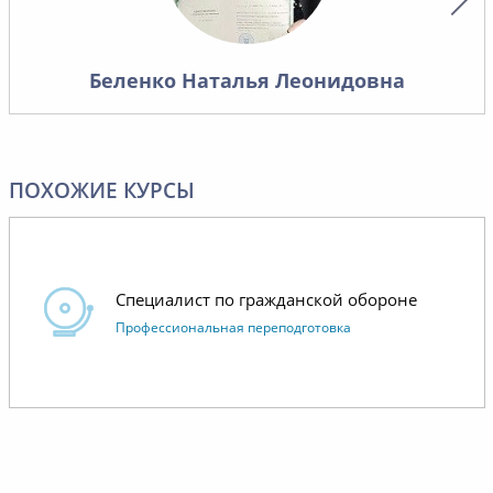
условий
материа
хорошо 
Беленко Наталья Леонидовна
лишнего,
то, что 
контроля
работает
ПОХОЖИЕ КУРСЫ
Отдельн
коммуни
операти
Специалист по гражданской обороне
менедже
Профессиональная переподготовка