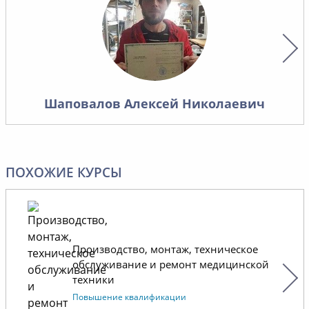
Разделы
все важ
работе 
обслужи
техники
удобно 
Шаповалов Алексей Николаевич
изложен
материа
трудност
Благода
ПОХОЖИЕ КУРСЫ
обучени
дальней
Производство, монтаж, техническое
обслуживание и ремонт медицинской
техники
Повышение квалификации